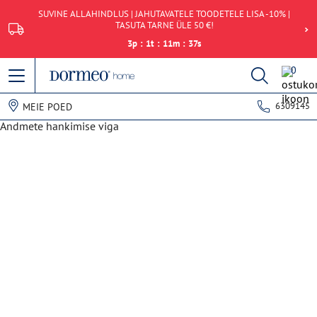
SUVINE ALLAHINDLUS | JAHUTAVATELE TOODETELE LISA -10% |
TASUTA TARNE ÜLE 50 €!
3
p
:
1
t
:
11
m
:
37
s
0
6309145
MEIE POED
Andmete hankimise viga