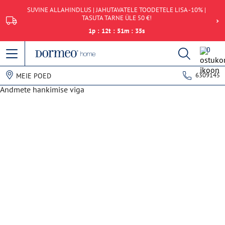
SUVINE ALLAHINDLUS | JAHUTAVATELE TOODETELE LISA -10% |
TASUTA TARNE ÜLE 50 €!
1
p
:
12
t
:
51
m
:
35
s
0
6309145
MEIE POED
Andmete hankimise viga