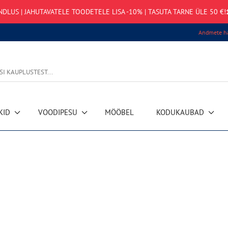
NDLUS | JAHUTAVATELE TOODETELE LISA -10% | TASUTA TARNE ÜLE 50 €!
Andmete ha
KID
VOODIPESU
MÖÖBEL
KODUKAUBAD