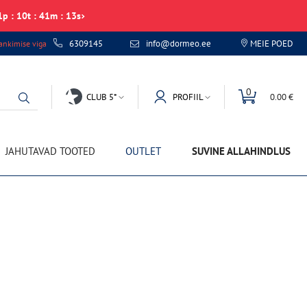
1
p
:
10
t
:
41
m
:
13
s
6309145
info@dormeo.ee
MEIE POED
nkimise viga
0
CLUB 5*
PROFIIL
0.00 €
JAHUTAVAD TOOTED
OUTLET
SUVINE ALLAHINDLUS