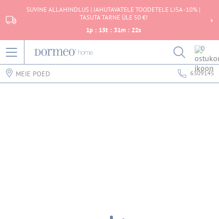
SUVINE ALLAHINDLUS | JAHUTAVATELE TOODETELE LISA -10% |
TASUTA TARNE ÜLE 50 €!
1
p
:
15
t
:
31
m
:
22
s
0
6309145
MEIE POED