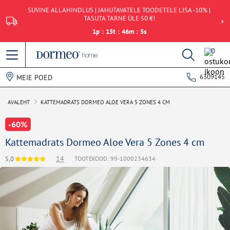
SUVINE ALLAHINDLUS | JAHUTAVATELE TOODETELE LISA -10% |
TASUTA TARNE ÜLE 50 €!
1
p
:
15
t
:
46
m
:
5
s
0
6309145
MEIE POED
AVALEHT
KATTEMADRATS DORMEO ALOE VERA 5 ZONES 4 CM
-60%
Kattemadrats Dormeo Aloe Vera 5 Zones 4 cm
14
5,0
TOOTEKOOD: 99-1000234634