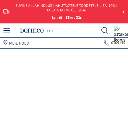
SUVINE ALLAHINDLUS | JAHUTAVATELE TOODETELE LISA -10% |
TASUTA TARNE ÜLE 50 €!
1
p
:
6
t
:
33
m
:
32
s
0
6309145
MEIE POED
Andmete hankimise viga