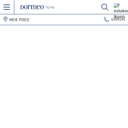
0
6309145
MEIE POED
Andmete hankimise viga