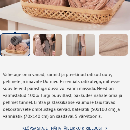
Vahetage oma vanad, karmid ja pleekinud rätikud uute,
pehmete ja imavate Dormeo Essentials rätikutega, millesse
soovite end pärast iga dušši või vanni mässida. Need on
valmistatud 100% Türgi puuvillast, pakkudes nahale õrna ja
pehmet tunnet. Lihtsa ja klassikalise välimuse täiustavad
dekoratiivsete õmblustega servad. Käterätik (50x100 cm) ja
vannirätik (70x140 cm) on saadaval 5 värvitoonis.
KLÕPSA SIIA, ET NÄHA TÄIELIKKU KIRJELDUST