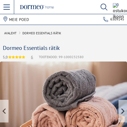
0
6309145
MEIE POED
AVALEHT
DORMEO ESSENTIALS RÄTIK
Dormeo Essentials rätik
6
5,0
TOOTEKOOD: 99-1000232580