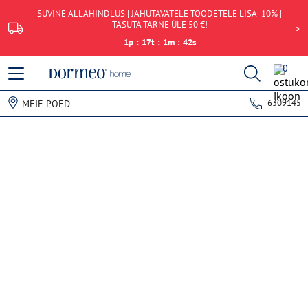
SUVINE ALLAHINDLUS | JAHUTAVATELE TOODETELE LISA -10% |
TASUTA TARNE ÜLE 50 €!
1
p
:
17
t
:
1
m
:
42
s
0
6309145
MEIE POED
Andmete hankimise viga