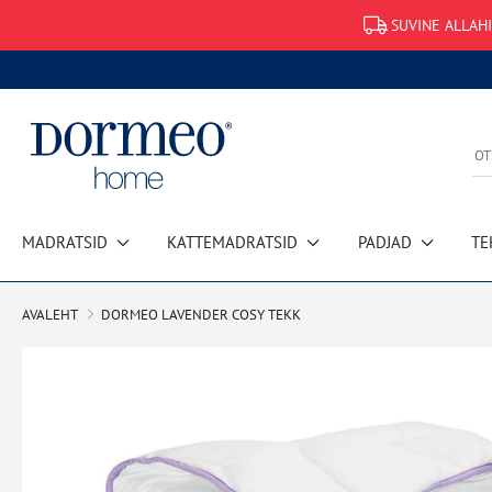
SUVINE ALLAHI
MADRATSID
KATTEMADRATSID
PADJAD
TE
Andmete hankimise viga