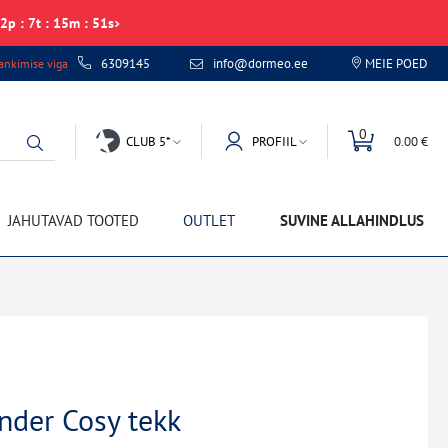
2
p
:
7
t
:
15
m
:
51
s
6309145
info@dormeo.ee
MEIE POED
nkimise viga
0
CLUB 5*
PROFIIL
0.00 €
JAHUTAVAD TOOTED
OUTLET
SUVINE ALLAHINDLUS