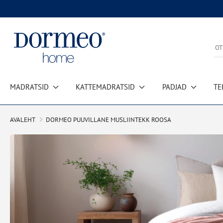
MADRATSID
KATTEMADRATSID
PADJAD
TE
Andmete hankimise viga