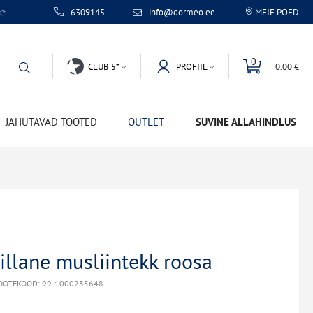
6309145
info@dormeo.ee
MEIE POED
0
CLUB 5*
PROFIIL
0.00 €
JAHUTAVAD TOOTED
OUTLET
SUVINE ALLAHINDLUS