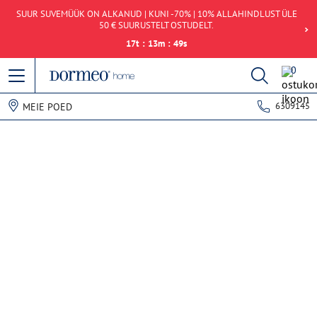
SUUR SUVEMÜÜK ON ALKANUD | KUNI -70% | 10% ALLAHINDLUST ÜLE
50 € SUURUSTELT OSTUDELT.
17
t
:
13
m
:
49
s
0
6309145
MEIE POED
Andmete hankimise viga