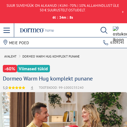
SUUR SUVEMÜÜK ON ALKANUD | KUNI -70% | 10% ALLAHINDLUST ÜLE
50 € SUURUSTELT OSTUDELT.
6
t
:
34
m
:
8
s
0
6309145
MEIE POED
AVALEHT
DORMEO WARM HUG KOMPLEKT PUNANE
-60%
Viimased tükid
Dormeo Warm Hug komplekt punane
4
5,0
TOOTEKOOD: 99-1000235240