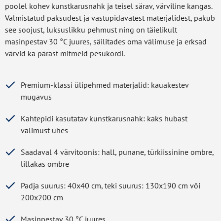
poolel kohev kunstkarusnahk ja teisel särav, värviline kangas.
Valmistatud paksudest ja vastupidavatest materjalidest, pakub
see soojust, luksuslikku pehmust ning on täielikult
masinpestav 30 °C juures, säilitades oma välimuse ja erksad
värvid ka pärast mitmeid pesukordi.
Premium-klassi ülipehmed materjalid: kauakestev
mugavus
Kahtepidi kasutatav kunstkarusnahk: kaks hubast
välimust ühes
Saadaval 4 värvitoonis: hall, punane, türkiissinine ombre,
lillakas ombre
Padja suurus: 40x40 cm, teki suurus: 130x190 cm või
200x200 cm
Masinpestav 30 °C juures