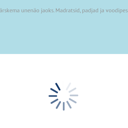
rskema unenäo jaoks. Madratsid, padjad ja voodipes