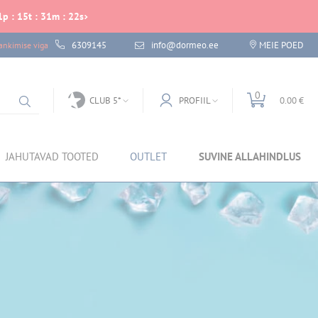
1
p
:
15
t
:
31
m
:
21
s
6309145
info@dormeo.ee
MEIE POED
nkimise viga
0
CLUB 5*
PROFIIL
0.00 €
JAHUTAVAD TOOTED
OUTLET
SUVINE ALLAHINDLUS