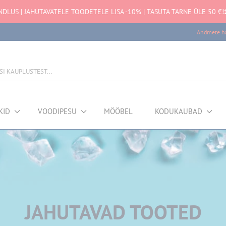
NDLUS | JAHUTAVATELE TOODETELE LISA -10% | TASUTA TARNE ÜLE 50 €!
Andmete ha
KID
VOODIPESU
MÖÖBEL
KODUKAUBAD
JAHUTAVAD TOOTED