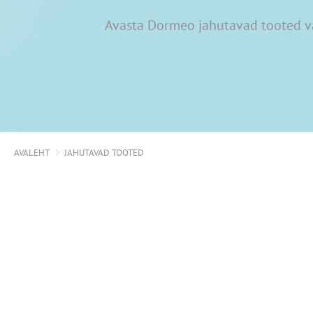
Avasta Dormeo jahutavad tooted vä
AVALEHT
JAHUTAVAD TOOTED