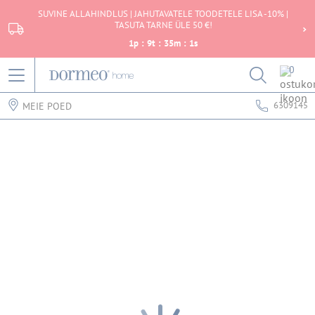
SUVINE ALLAHINDLUS | JAHUTAVATELE TOODETELE LISA -10% |
TASUTA TARNE ÜLE 50 €!
1
p
:
9
t
:
35
m
:
1
s
0
6309145
MEIE POED