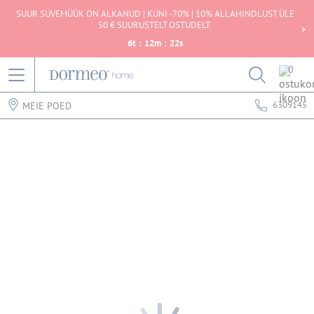
SUUR SUVEMÜÜK ON ALKANUD | KUNI -70% | 10% ALLAHINDLUST ÜLE
50 € SUURUSTELT OSTUDELT.
6
t
:
12
m
:
22
s
0
6309145
MEIE POED