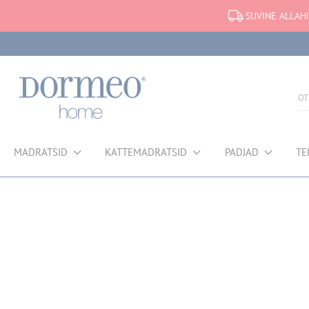
SUVINE ALLAHI
MADRATSID
KATTEMADRATSID
PADJAD
TE
Andmete hankimise viga