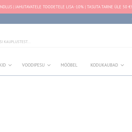
NDLUS | JAHUTAVATELE TOODETELE LISA -10% | TASUTA TARNE ÜLE 50 €!
KID
VOODIPESU
MÖÖBEL
KODUKAUBAD