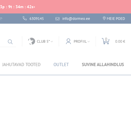
3
p
:
9
t
:
34
m
:
42
s
6309145
info@dormeo.ee
MEIE POED
0
CLUB 5*
PROFIIL
0.00 €
JAHUTAVAD TOOTED
OUTLET
SUVINE ALLAHINDLUS