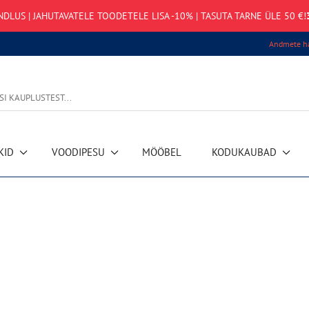
NDLUS | JAHUTAVATELE TOODETELE LISA -10% | TASUTA TARNE ÜLE 50 €!
Andmete ha
KID
VOODIPESU
MÖÖBEL
KODUKAUBAD