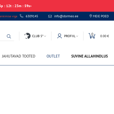
3
p
:
12
t
:
23
m
:
59
s
6309145
info@dormeo.ee
MEIE POED
nkimise viga
0
CLUB 5*
PROFIIL
0.00 €
JAHUTAVAD TOOTED
OUTLET
SUVINE ALLAHINDLUS