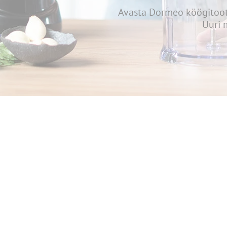
Avasta Dormeo köögitoot
Uuri 