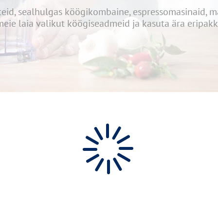
eid, sealhulgas köögikombaine, espressomasinaid, ma
meie laia valikut köögiseadmeid ja kasuta ära eripakk