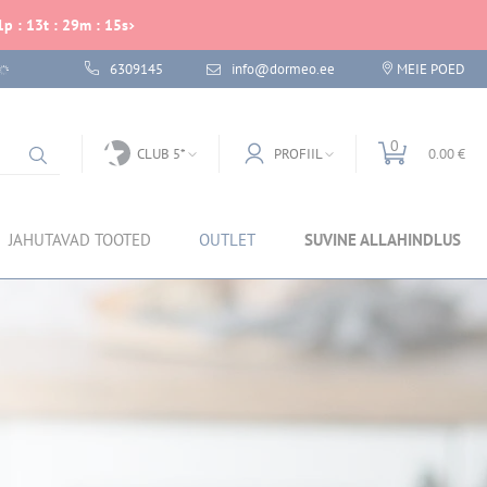
1
p
:
13
t
:
29
m
:
15
s
6309145
info@dormeo.ee
MEIE POED
0
CLUB 5*
PROFIIL
0.00 €
JAHUTAVAD TOOTED
OUTLET
SUVINE ALLAHINDLUS