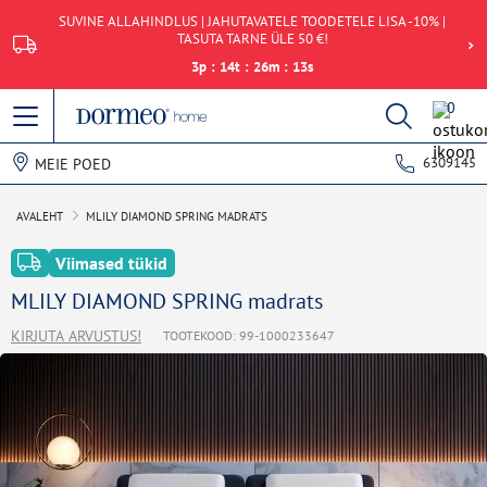
SUVINE ALLAHINDLUS | JAHUTAVATELE TOODETELE LISA -10% |
TASUTA TARNE ÜLE 50 €!
3
p
:
14
t
:
26
m
:
13
s
0
6309145
MEIE POED
AVALEHT
MLILY DIAMOND SPRING MADRATS
Viimased tükid
MLILY DIAMOND SPRING madrats
KIRJUTA ARVUSTUS!
TOOTEKOOD: 99-1000233647