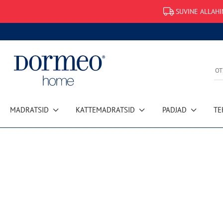
SUVINE ALLAHI
MADRATSID
KATTEMADRATSID
PADJAD
TE
Andmete hankimise viga