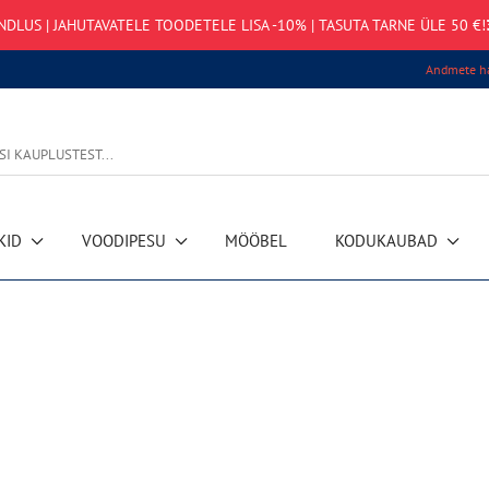
NDLUS | JAHUTAVATELE TOODETELE LISA -10% | TASUTA TARNE ÜLE 50 €!
Andmete ha
KID
VOODIPESU
MÖÖBEL
KODUKAUBAD