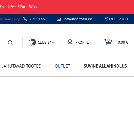
3
p
:
22
t
:
37
m
:
56
s
6309145
info@dormeo.ee
MEIE POED
nkimise viga
0
CLUB 5*
PROFIIL
0.00 €
JAHUTAVAD TOOTED
OUTLET
SUVINE ALLAHINDLUS