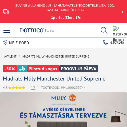
SUVINE ALLAHINDLUS | JAHUTAVATELE TOODETELE LISA -10% |
TASUTA TARNE ÜLE 50 €!
1
p
:
6
t
:
33
m
:
17
s
0
6309145
MEIE POED
AVALEHT
MADRATS MLILY MANCHESTER UNITED SUPREME
-50%
Piiratud kogus
PROOVI 45 PÄEVA
Madrats Mlily Manchester United Supreme
12
4,8
TOOTEKOOD: 99-1000233744