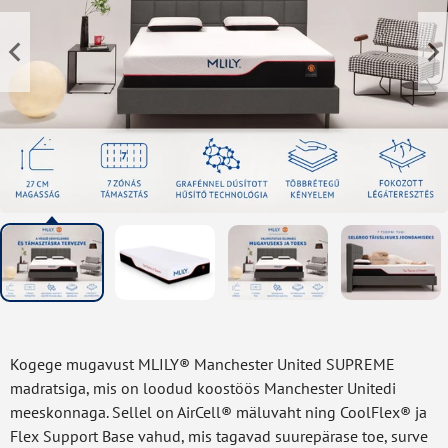
Kogege mugavust MLILY® Manchester United SUPREME
madratsiga, mis on loodud koostöös Manchester Unitedi
meeskonnaga. Sellel on AirCell® mäluvaht ning CoolFlex® ja
Flex Support Base vahud, mis tagavad suurepärase toe, surve