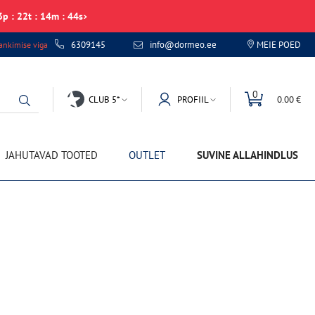
3
p
:
22
t
:
14
m
:
43
s
6309145
info@dormeo.ee
MEIE POED
nkimise viga
0
CLUB 5*
PROFIIL
0.00 €
JAHUTAVAD TOOTED
OUTLET
SUVINE ALLAHINDLUS