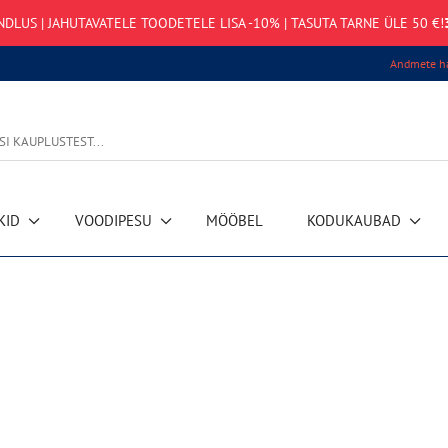
NDLUS | JAHUTAVATELE TOODETELE LISA -10% | TASUTA TARNE ÜLE 50 €!
Andmete ha
KID
VOODIPESU
MÖÖBEL
KODUKAUBAD