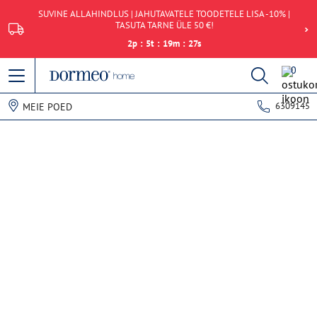
SUVINE ALLAHINDLUS | JAHUTAVATELE TOODETELE LISA -10% |
TASUTA TARNE ÜLE 50 €!
2
p
:
5
t
:
19
m
:
27
s
0
6309145
MEIE POED
Andmete hankimise viga