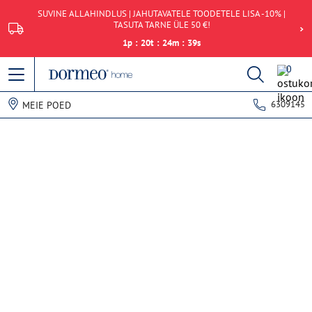
SUVINE ALLAHINDLUS | JAHUTAVATELE TOODETELE LISA -10% |
TASUTA TARNE ÜLE 50 €!
1
p
:
20
t
:
24
m
:
39
s
0
6309145
MEIE POED
Andmete hankimise viga