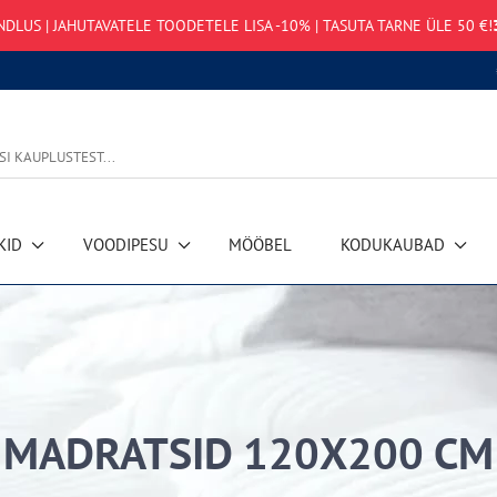
NDLUS | JAHUTAVATELE TOODETELE LISA -10% | TASUTA TARNE ÜLE 50 €!
Andmete ha
KID
VOODIPESU
MÖÖBEL
KODUKAUBAD
MADRATSID 120X200 CM