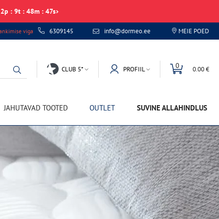
2
p
:
9
t
:
48
m
:
46
s
6309145
info@dormeo.ee
MEIE POED
nkimise viga
0
CLUB 5*
PROFIIL
0.00 €
JAHUTAVAD TOOTED
OUTLET
SUVINE ALLAHINDLUS