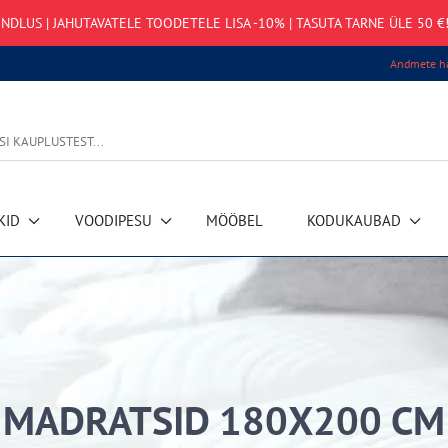
NDLUS | JAHUTAVATELE TOODETELE LISA -10% | TASUTA TARNE ÜLE 50 €!
Andmete ha
KID
VOODIPESU
MÖÖBEL
KODUKAUBAD
MADRATSID 180X200 CM