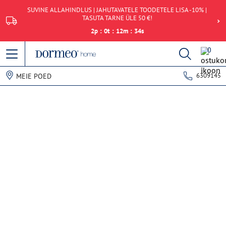
SUVINE ALLAHINDLUS | JAHUTAVATELE TOODETELE LISA -10% |
TASUTA TARNE ÜLE 50 €!
2
p
:
0
t
:
12
m
:
34
s
0
6309145
MEIE POED