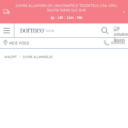
SUVINE ALLAHINDLUS | JAHUTAVATELE TOODETELE LISA -10% |
TASUTA TARNE ÜLE 50 €!
1
p
:
18
t
:
12
m
:
58
s
0
6309145
MEIE POED
AVALEHT
SUVINE ALLAHINDLUS